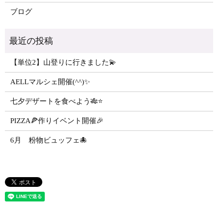
ブログ
【単位2】山登りに行きました💫
AELLマルシェ開催(^^)✨
七夕デザートを食べよう🎋⭐️
PIZZA🍕作りイベント開催🎉
6月 粉物ビュッフェ🐙