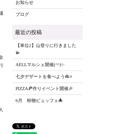
お知らせ
場
ブログ
【単位2】山登りに行きました
💫
全
AELLマルシェ開催(^^)✨
行
七夕デザートを食べよう🎋⭐️
PIZZA🍕作りイベント開催🎉
6月 粉物ビュッフェ🐙
人