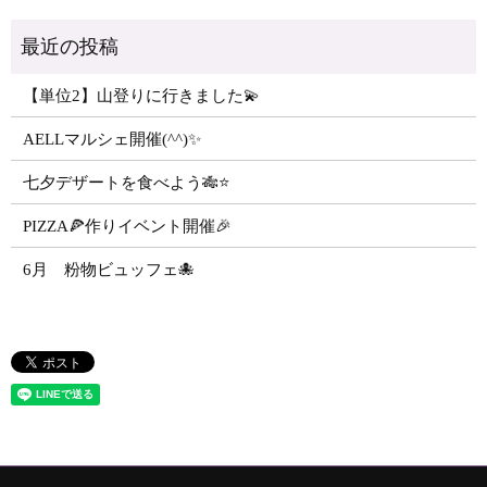
【単位2】山登りに行きました💫
AELLマルシェ開催(^^)✨
七夕デザートを食べよう🎋⭐️
PIZZA🍕作りイベント開催🎉
6月 粉物ビュッフェ🐙