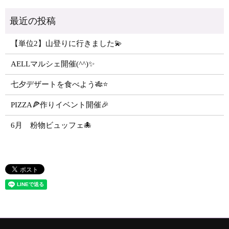
【単位2】山登りに行きました💫
AELLマルシェ開催(^^)✨
七夕デザートを食べよう🎋⭐️
PIZZA🍕作りイベント開催🎉
6月 粉物ビュッフェ🐙