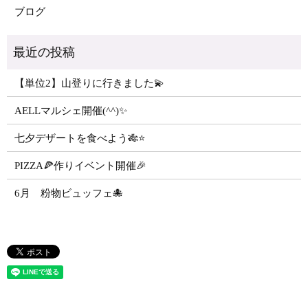
ブログ
【単位2】山登りに行きました💫
AELLマルシェ開催(^^)✨
七夕デザートを食べよう🎋⭐️
PIZZA🍕作りイベント開催🎉
6月 粉物ビュッフェ🐙