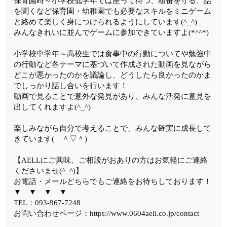
保育園時～小学校低学年では座って待つ、順番を守る、話
を聞くなど保育園・幼稚園でも必要なスキルをミニゲーム
と絡めて楽しく身につけられるようにしています(^_^)
みんなきれいに並んでゲームに参加できていますよ(*^^*)
小学校中学年～高校生では食事中の行動についてや勉強中
の行動など各テーマに基づいて作成された動画を見ながら
どこが悪かったのかを議論し、どうしたら良かったのかま
でしっかり話し合いを行います！
動画で見ることで意外な発見があり、みんな活発に意見を
出してくれますよ(^_^)
楽しみながら自分で考えることで、みんな確実に成長して
きています( ＾▽＾)
【AELLにご興味、ご相談がおありの方はお気軽にご連絡
くださいませ(^_^)】
お電話・メールどちらでもご連絡をお待ちしております！
▼ ▼ ▼ ▼
TEL：093-967-7248
お問い合わせページ：https://www.0604aell.co.jp/contact