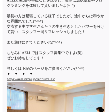
AELLの概要や特徴などを説明し、実際に選択活動やプロ
グラミングを体験して貰いましたよ(^_^)
最初の方は緊張している様子でしたが、途中からは和やか
な雰囲気でした(*^^*)
交流する中で学生さんたちの生き生きとしたパワーを分け
て貰い、スタッフ一同リフレッシュしました！
また遊びにきてくださいね(*^^*)
ちなみにAELLではスタッフ募集中ですよ(笑)
ぜひお待ちしてます！
詳しくは下記のページをご参照ください(*^^*)
▼ ▼ ▼ ▼
https://aell.itszai.jp/recruit/103/