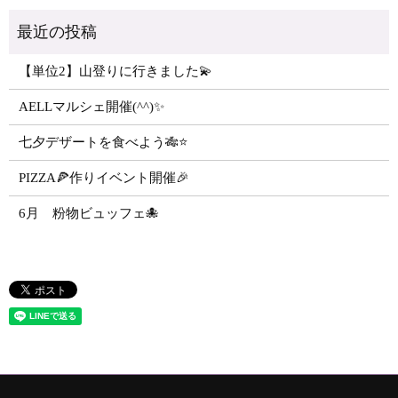
【単位2】山登りに行きました💫
AELLマルシェ開催(^^)✨
七夕デザートを食べよう🎋⭐️
PIZZA🍕作りイベント開催🎉
6月 粉物ビュッフェ🐙