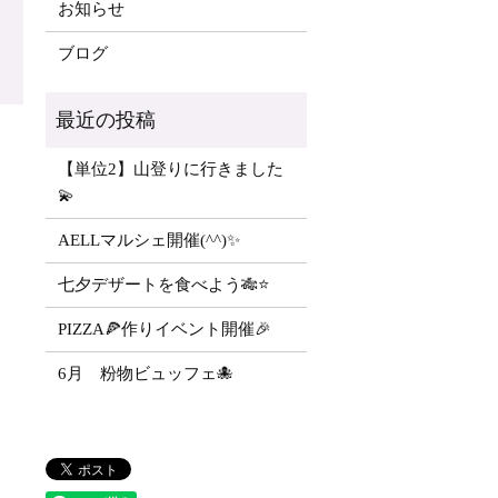
お知らせ
ブログ
【単位2】山登りに行きました
💫
AELLマルシェ開催(^^)✨
七夕デザートを食べよう🎋⭐️
PIZZA🍕作りイベント開催🎉
6月 粉物ビュッフェ🐙