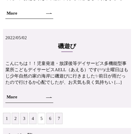
More
2022/05/02
磯遊び
こんにちは！！児童発達・放課後等デイサービス多機能型事
業所こどもデイサービスAELL（あえる）です(^^)/土曜日はも
じ少年自然の家の海岸に磯遊びに行きました✨前日が雨だっ
たので行けるか心配でしたが、お天気も良く気持ちい […]
More
1
2
3
4
5
6
7